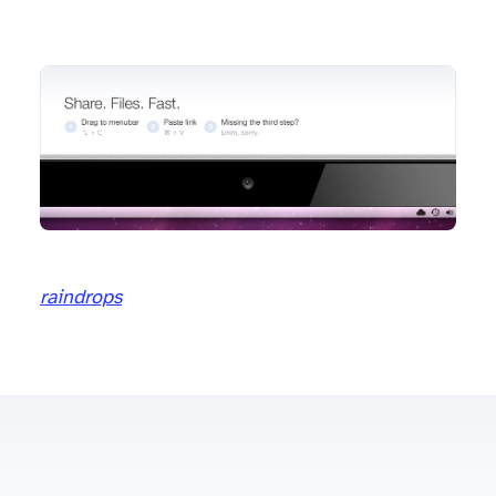
cl.ly
raindrops