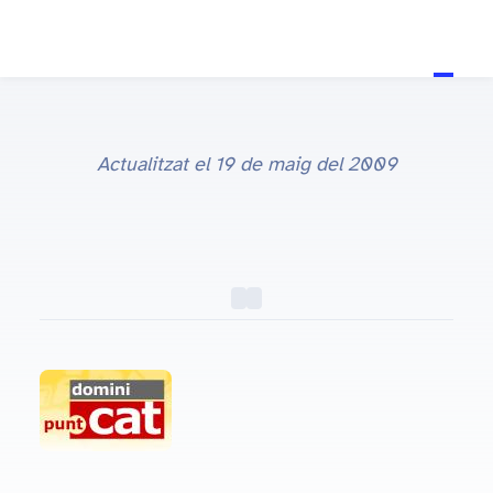
Actualitzat el
19 de maig del 2009
) El motiu d’aquest post és que a partir del dia 27 de Febrer podran començar a registrar dominis tots aquells que van recolzar el domini i tindran un preu especial fins el dia 21 d’abril. Per aquells que no el van recolzar, podran registrar dominis a partir de Sant Jordi: el 23 d’abril. Podeu trobar més informació al