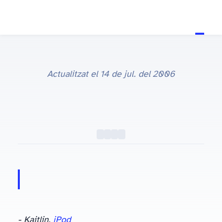
13 de jul. del 2006
Actualitzat el
14 de jul. del 2006
- Kaitlin,
jPod