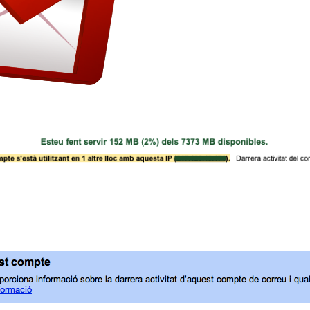
Vull començar a fer una serie d’articles explicant petits trucs de les aplicacions que utilitzo que crec que poden ser útils i potser no són del tot coneguts. Gmail ofereix la opció de forçar la desconnexió de tots els llocs on hi ha iniciada una sessió de gmail. Això és especialment útil si es creu que no s’ha tancat bé la sessió en un ordinador públic com per exemple els de la Universitat. Per fer-ho, és tant senzill com anar al peu de la pàgina del gmail. Allà hi ha un text com el de l’imatge que hi ha a continuació on s’informa si hi ha iniciada la sessió des d’algun altre ordinador.