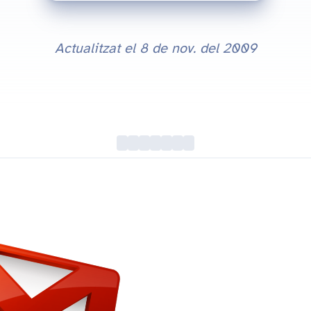
Actualitzat el
8 de nov. del 2009
Gmail Tips: Forçar la desconnexió