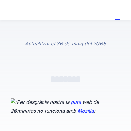
Actualitzat el
30 de maig del 2008
Google Earth en pilotes
(Per desgràcia nostra la
puta
web de
20minutos no funciona amb
Mozilla
)
PD: És el primer cop que postejo al blog d’unaltra persona… Oriol, gràcies per aquesta experiencia! jajajja