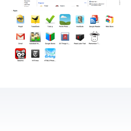
El concepte d’aquesta tenda web és el mateix que utilitza la AppStore de l’iPhone o l’iPad, on et pots instalar de forma molt fàcil aplicacions, ja siguin de pagament o gratuïtes. Cada vegada les aplicacions online tenen més pes, en detriment d’aplicacions d’escriptori tradicionals, pel què és normal anar tendint, mica en mica, cap a un directori d’aplicacions “al núvol”. De moment, moltes d’aquestes aplicacions són simples enllaços cap a “aplicacions web” com ara el gmail o el hootsuite, però també hi ha aplicacions força més completes, utilitzant tecnologies modernes com ara HTML5 o CSS3 que ens permeten fer aplicacions tant potents com les d’escriptori podent, fins i tot, utilitzarles sense connexió a internet, com ara el Google Docs.