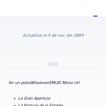
11 de jul. del 2006
Actualitzat el
9 de nov. del 2009
fer un polvo
Missioner
EMU
El Mono Uri
La Gran Apertura
La Postura de la Estrella