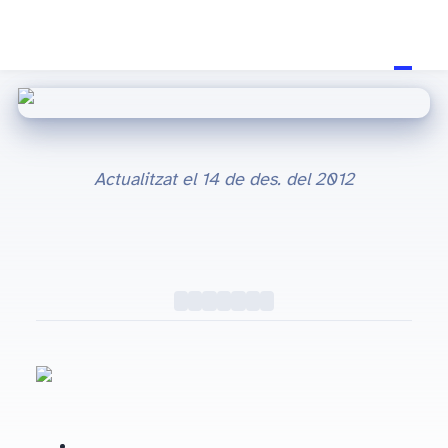
Actualitzat el
14 de des. del 2012
Fa 3 mesos, per Nadal, em van regalar un