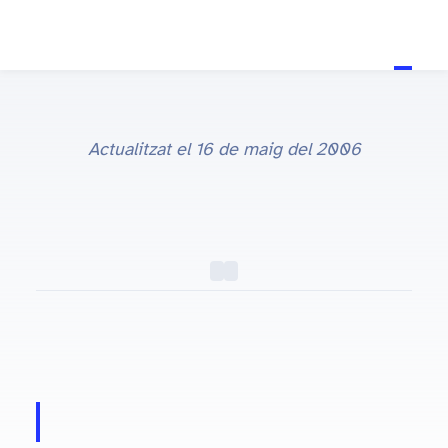
Actualitzat el
16 de maig del 2006
Por a una mort indigne