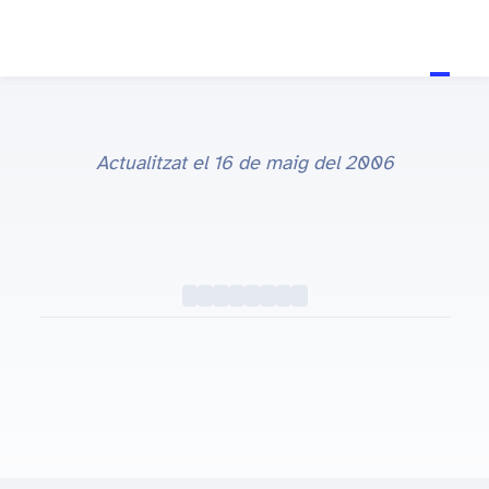
Actualitzat el
16 de maig del 2006
Qooqle video