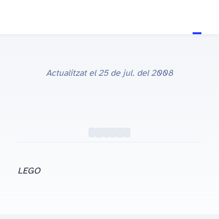
22 de jul. del 2006
Actualitzat el
25 de jul. del 2008
LEGO