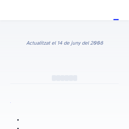
Actualitzat el
14 de juny del 2008
TV
#TV
Cine Actual.net