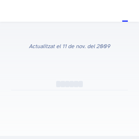
Actualitzat el
11 de nov. del 2009
Anunci de Google Docs: Una carta d'amor