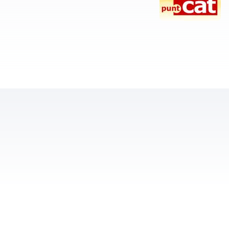
) El motiu d’aquest post és que a partir del dia 27 de Febrer podran començar a registrar dominis tots aquells que van recolzar el domini i tindran un preu especial fins el dia 21 d’abril. Per aquells que no el van recolzar, podran registrar dominis a partir de Sant Jordi: el 23 d’abril. Podeu trobar més informació al