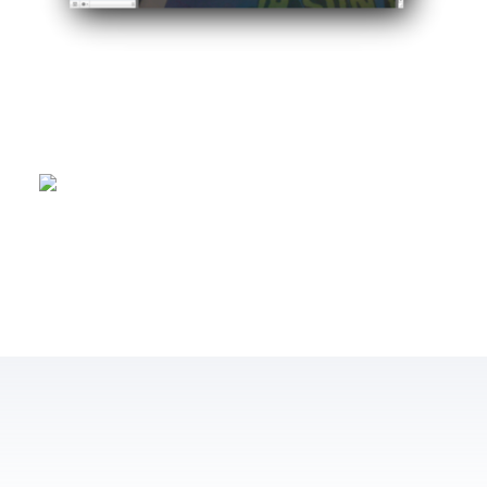
és gratuït i està limitat a 40 MB d’amplada de banda mensual. Si es vol també es pot comprar el compte Pro que et dóna fins a 500MB d’amplada de banda mensual. Aquest és l’aspecte de l’aplicació per l’iPhone: