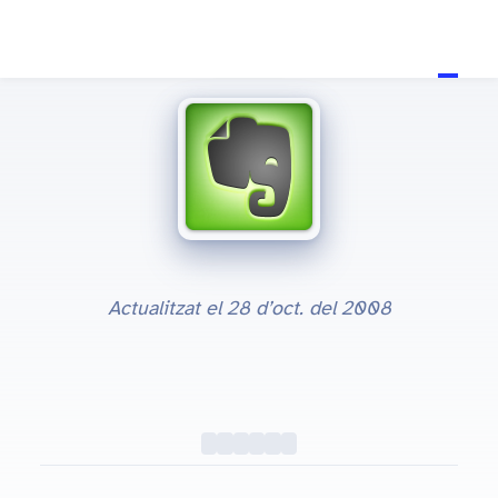
23 de jul. del 2008
Actualitzat el
28 d’oct. del 2008