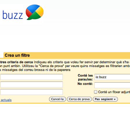
Com vaig comentar ahir, Google va presentar el servei Buzz integrat amb el Gmail. No entraré a discutir la seva utilitat en aquest post, només volia fer notar que