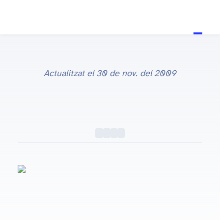
Actualitzat el
30 de nov. del 2009
TV
#TV