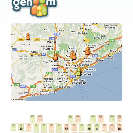
A mesura que es va ampliant l’arbre, et van donant la opció de convidar als familiars per correu per continuar completant l’arbre genealògic. També s’hi pot posar informació bàsica com ara la data de naixement, la data de casament o de defunció. Mitjançant aquesta informació pots anar a un calendari on es veuen tots els aniversaris dels familiars. També s’hi pot afegir una fotografia de la persona i es pot dir on viu, dient la ciutat i el codi postal. D’aquesta manera pots veure per on tens repartida la família mitjançant el Google Maps. En el meu cas, jo la tinc repartida tal i com podeu veure a la imatge següent: