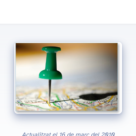
Actualitzat el
16 de març del 2010