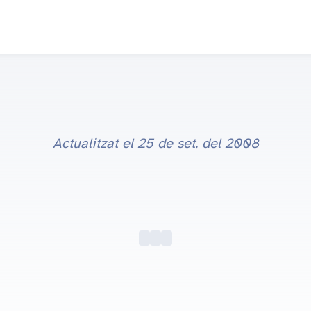
8 de jul. del 2006
Actualitzat el
25 de set. del 2008