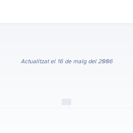
Actualitzat el
16 de maig del 2006
Por a una mort indigne