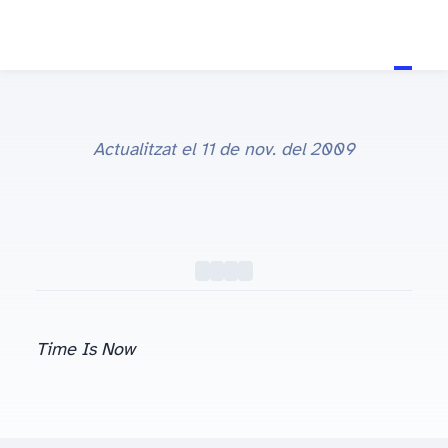
Actualitzat el
11 de nov. del 2009
Saab: Canvia la perspectiva
Time Is Now