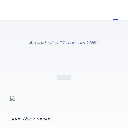
Actualitzat el
14 d’ag. del 2009
TV
#TV
John Doe
2 mesos